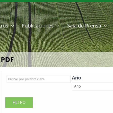
tros
Publicaciones
Sala de Prensa
8 PDF
Año
Año
FILTRO