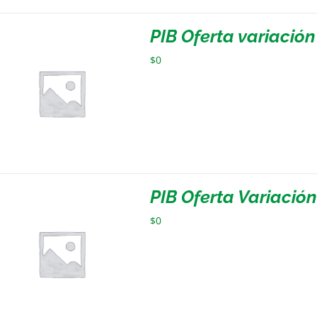
PIB Oferta variació
$
0
PIB Oferta Variació
$
0