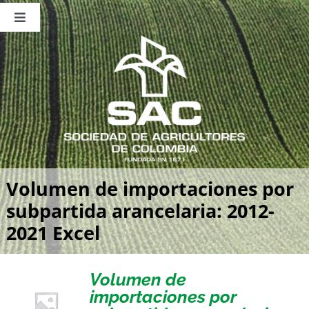
Saltar
al
Toggle
contenido
Navigation
Nosotros
Publicaciones
Sala de Prensa
Eventos
Volumen de importaciones por
subpartida arancelaria: 2012-
2021 Excel
Volumen de
importaciones por