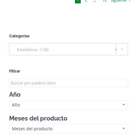
1
2
…
13
Siguiente
Categorías

Estadísticas (128)
×
Filtrar
Año
Año
Meses del producto
Meses del producto