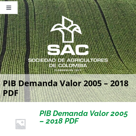
Saltar
al
Toggle
contenido
Navigation
Nosotros
Publicaciones
Sala de Prensa
Eventos
PIB Demanda Valor 2005 – 2018
PDF
PIB Demanda Valor 2005
– 2018 PDF