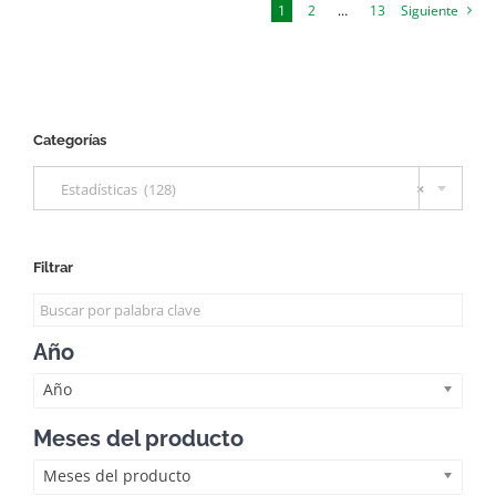
1
2
…
13
Siguiente
Categorías

Estadísticas (128)
×
Filtrar
Año
Año
Meses del producto
Meses del producto