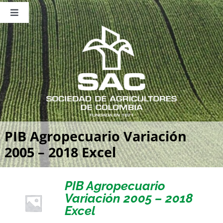
Saltar
al
Toggle
contenido
Navigation
Nosotros
Publicaciones
Sala de Prensa
Eventos
PIB Agropecuario Variación
2005 – 2018 Excel
PIB Agropecuario
Variación 2005 – 2018
Excel