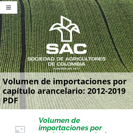
Saltar
al
Toggle
contenido
Navigation
Nosotros
Publicaciones
Sala de Prensa
Eventos
Volumen de importaciones por
capítulo arancelario: 2012-2019
PDF
Volumen de
importaciones por