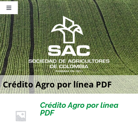
Saltar
al
Toggle
contenido
Navigation
Nosotros
Publicaciones
Sala de Prensa
Eventos
Crédito Agro por línea PDF
Crédito Agro por línea
PDF