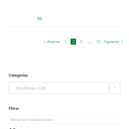
$
0
Anterior
1
2
3
…
13
Siguiente
Categorías

Estadísticas (128)
×
Filtrar