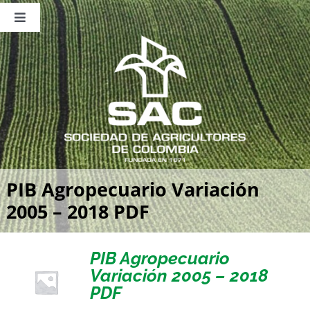
Saltar
al
Toggle
contenido
Navigation
Nosotros
Publicaciones
Sala de Prensa
Eventos
PIB Agropecuario Variación
2005 – 2018 PDF
PIB Agropecuario
Variación 2005 – 2018
PDF