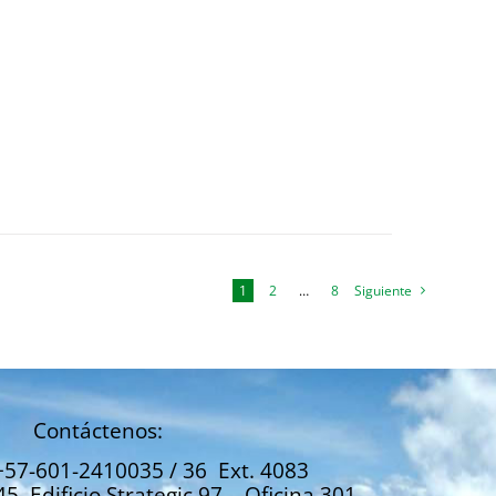
1
2
…
8
Siguiente
Contáctenos:
+57-601-2410035 / 36 Ext. 4083
45. Edificio Strategic 97 – Oficina 301.