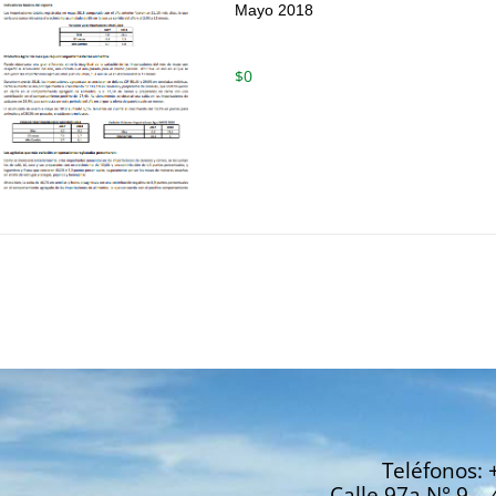
Mayo 2018
$
0
Teléfonos: 
Calle 97a N° 9 – 