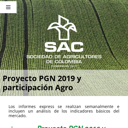
Saltar
al
Toggle
contenido
Navigation
Nosotros
Publicaciones
Sala de Prensa
Eventos
Proyecto PGN 2019 y
participación Agro
Los informes express se realizan semanalmente e
incluyen un análisis de los indicadores básicos del
mercado.