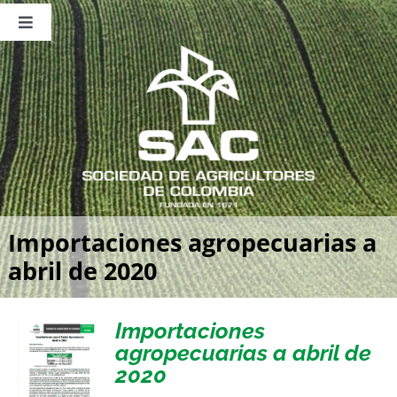
Saltar
al
Toggle
contenido
Navigation
Nosotros
Publicaciones
Sala de Prensa
Eventos
Importaciones agropecuarias a
abril de 2020
Importaciones
agropecuarias a abril de
2020