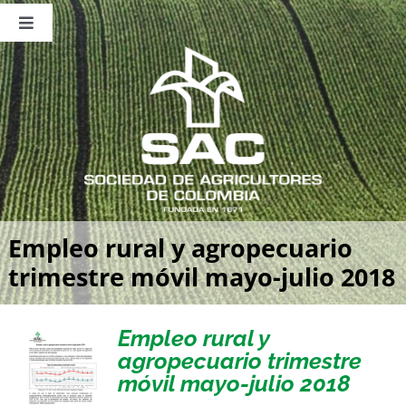
Saltar
al
Toggle
contenido
Navigation
Nosotros
Publicaciones
Sala de Prensa
Eventos
Empleo rural y agropecuario
trimestre móvil mayo-julio 2018
Empleo rural y
agropecuario trimestre
móvil mayo-julio 2018