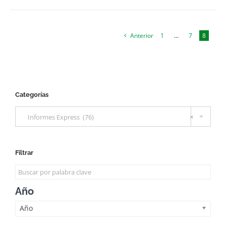
Anterior
1
…
7
8
Categorías

Informes Express (76)
×
Filtrar
Año
Año