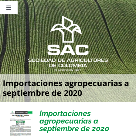
Saltar
al
Toggle
contenido
Navigation
Nosotros
Publicaciones
Sala de Prensa
Eventos
Importaciones agropecuarias a
septiembre de 2020
Importaciones
agropecuarias a
septiembre de 2020