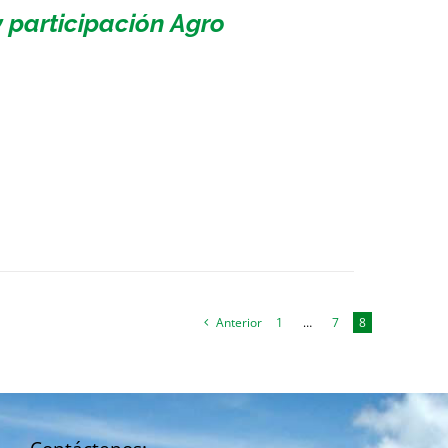
 participación Agro
Anterior
1
…
7
8