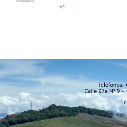
$
0
Teléfonos: 
Calle 97a N° 9 – 
C