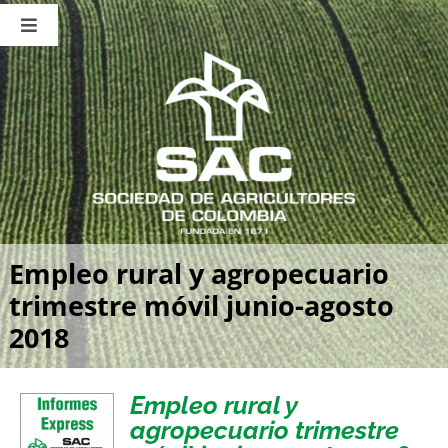
Saltar
al
Toggle
contenido
Navigation
Nosotros
Publicaciones
Sala de Prensa
Eventos
Empleo rural y agropecuario
trimestre móvil junio-agosto
2018
Empleo rural y
agropecuario trimestre