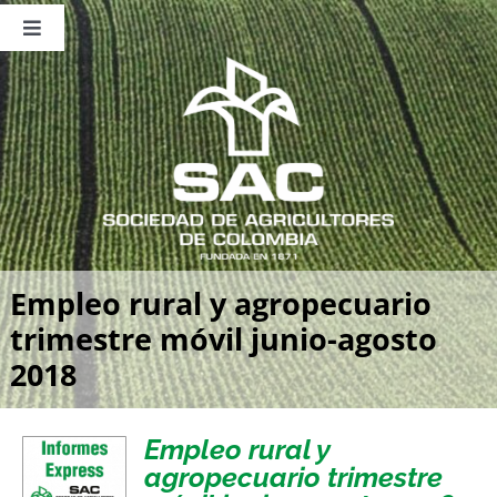
Saltar
al
Toggle
contenido
Navigation
Nosotros
Publicaciones
Sala de Prensa
Eventos
Empleo rural y agropecuario
trimestre móvil junio-agosto
2018
Empleo rural y
agropecuario trimestre