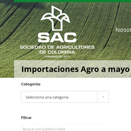
Saltar
al
contenido
Noso
Importaciones Agro a mayo
Categorías

Selecciona una categoría
Filtrar