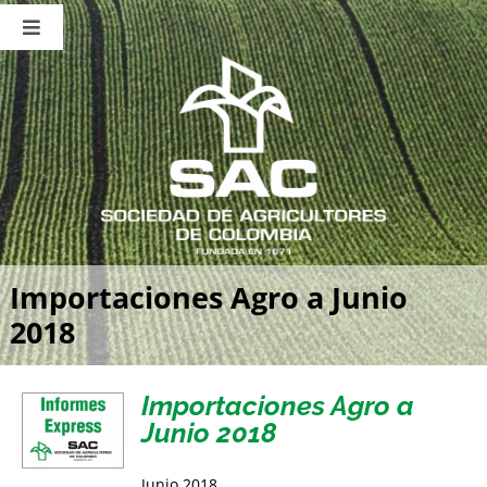
Saltar
al
Toggle
contenido
Navigation
Nosotros
Publicaciones
Sala de Prensa
Eventos
Importaciones Agro a Junio
2018
Importaciones Agro a
Junio 2018
Junio 2018