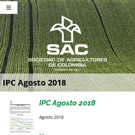
Saltar
al
Toggle
contenido
Navigation
Nosotros
Publicaciones
Sala de Prensa
Eventos
IPC Agosto 2018
IPC Agosto 2018
Agosto 2018