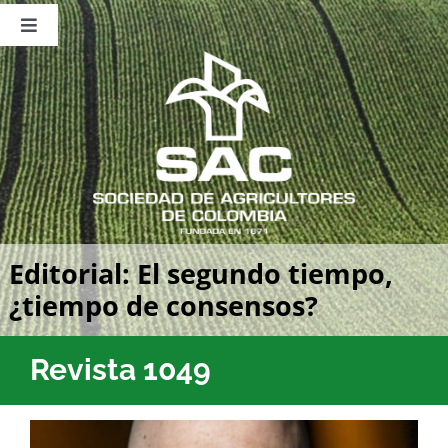
Saltar
al
Toggle
contenido
Navigation
Nosotros
Publicaciones
Sala de Prensa
Eventos
Editorial: El segundo tiempo,
¿tiempo de consensos?
Revista 1049