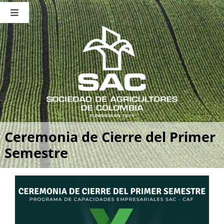
Saltar
al
Toggle
contenido
Navigation
Nosotros
Publicaciones
Sala de Prensa
Eventos
Ceremonia de Cierre del Primer
Semestre