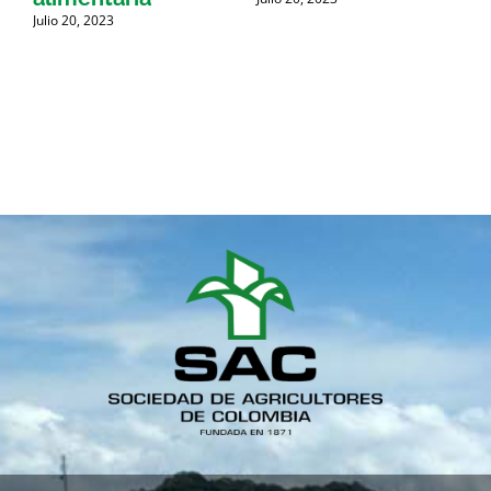
s
a
Julio 20, 2023
J