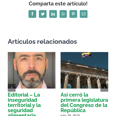
Comparta este artículo!
Facebook
Twitter
LinkedIn
WhatsApp
Pinterest
Correo
electrónico
Artículos relacionados
Editorial – La
Así cerró la
inseguridad
primera legislatura
s
territorial y la
del Congreso de la
seguridad
República
N
alimentaria
Julio 20, 2023