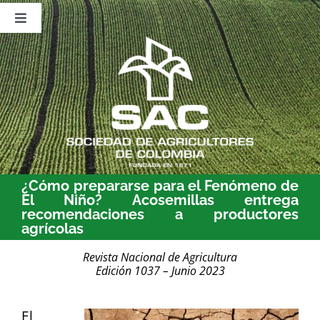
Saltar
al
Toggle
contenido
Navigation
Nosotros
Publicaciones
Sala de Prensa
Eventos
¿Cómo prepararse para el Fenómeno de
El Niño? Acosemillas entrega
recomendaciones a productores
agrícolas
Revista Nacional de Agricultura
Edición 1037 – Junio 2023
El