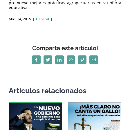
promueve mejores prácticas agropecuarias en su oferta
agropecuarias
educativa.
en
su
oferta
Abril 14, 2015
|
General
|
educativa.
El
34%
Comparta este artículo!
del
total
de
Facebook
Twitter
LinkedIn
WhatsApp
Pinterest
Correo
las
electrónico
personas
que
ha
participado
Artículos relacionados
del
programa
desde
1999
estuvo
vinculado
a
una
institución