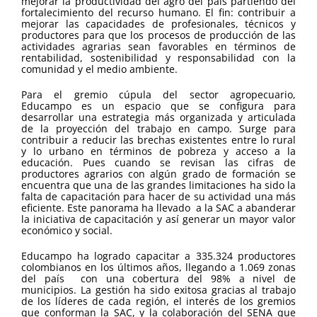
mejorar la productividad del agro del país partiendo del
exitosa
fortalecimiento del recurso humano. El fin: contribuir a
gracias
mejorar las capacidades de profesionales, técnicos y
al
productores para que los procesos de producción de las
trabajo
actividades agrarias sean favorables en términos de
de
rentabilidad, sostenibilidad y responsabilidad con la
los
comunidad y el medio ambiente.
líderes
de
Para el gremio cúpula del sector agropecuario,
cada
Educampo es un espacio que se configura para
región,
desarrollar una estrategia más organizada y articulada
el
de la proyección del trabajo en campo. Surge para
interés
contribuir a reducir las brechas existentes entre lo rural
de
y lo urbano en términos de pobreza y acceso a la
los
educación. Pues cuando se revisan las cifras de
gremios
productores agrarios con algún grado de formación se
que
encuentra que una de las grandes limitaciones ha sido la
conforman
falta de capacitación para hacer de su actividad una más
la
eficiente. Este panorama ha llevado a la SAC a abanderar
SAC,
la iniciativa de capacitación y así generar un mayor valor
y
económico y social.
la
colaboración
Educampo ha logrado capacitar a 335.324 productores
del
colombianos en los últimos años, llegando a 1.069 zonas
SENA
del país con una cobertura del 98% a nivel de
que
municipios. La gestión ha sido exitosa gracias al trabajo
promueve
de los líderes de cada región, el interés de los gremios
mejores
que conforman la SAC, y la colaboración del SENA que
prácticas