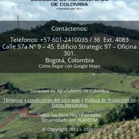
tecnología
y
mejoramiento
de
procesos
para
Contáctenos:
que
la
Teléfonos: +57-601-2410035 / 36 Ext. 4083
actividad
Calle 97a N° 9 – 45. Edificio Strategic 97 – Oficina
agrícola
sea
301.
productiva
Bogotá, Colombia
y
eficiente.
Cómo llegar con Google Maps
Para
Sociedad de Agricultores de Colombia
lograr
este
Términos y condiciones del sitio web
|
Política de Protección de
propósito,
Datos Personales
Educampo
tiene
Todos los derechos reservados
tres
Desarrollado por
PLATCOM
líneas
de
© Copyright 2012 – 2026
formación
puntuales