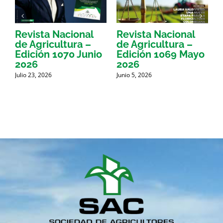
educativa
y
el
porcentaje
Revista Nacional
Revista Nacional
R
restante
fue
de Agricultura –
de Agricultura –
d
atendido
Edición 1070 Junio
Edición 1069 Mayo
E
por
2026
2026
la
Sociedad
Julio 23, 2026
Junio 5, 2026
M
de
Agricultores
de
Colombia,
enfocándose
en
la
población
productora,
alienando
su
conocimiento
con
las
tendencias
mundiales
en
gerencia,