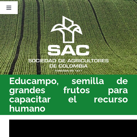
Saltar
al
Toggle
contenido
Navigation
Nosotros
Publicaciones
Sala de Prensa
Eventos
Educampo, semilla de
grandes frutos para
capacitar el recurso
humano
Educampo
ha
logrado