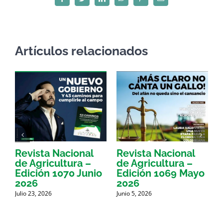
Facebook
Twitter
LinkedIn
WhatsApp
Pinterest
Correo
electrónico
Artículos relacionados
Revista Nacional
Revista Nacional
R
de Agricultura –
de Agricultura –
d
Edición 1070 Junio
Edición 1069 Mayo
E
2026
2026
Julio 23, 2026
Junio 5, 2026
M