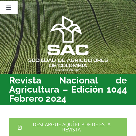
Saltar
al
Toggle
contenido
Navigation
Nosotros
Publicaciones
Sala de Prensa
Eventos
Revista Nacional de
Agricultura – Edición 1044
Febrero 2024
DESCARGUE AQUÍ EL PDF DE ESTA
REVISTA