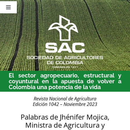
Saltar
al
Toggle
contenido
Navigation
Nosotros
Publicaciones
Sala de Prensa
Eventos
El sector agropecuario, estructural y
coyuntural en la apuesta de volver a
Colombia una potencia de la vida
Revista Nacional de Agricultura
Edición 1042 – Noviembre 2023
Palabras de Jhénifer Mojica,
Ministra de Agricultura y