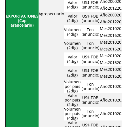
Año
2000
2011
Valor
US$ FOB
(4dig)
(anuncio)
Año
2012
2021
Agropecuario
Año
2000
2011
EXPORTACIONES
Valor
US$ FOB
(Cap
(2dig)
(anuncio)
Año
2012
2021
arancelario)
Mes
2010
2015
Volumen
Ton
(4dig)
(anuncio)
Mes
2016
2021
Mes
2010
2015
Volumen
Ton
(2dig)
(anuncio)
Mes
2016
2021
Mes
2010
2015
Valor
US$ FOB
(4dig)
(anuncio)
Mes
2016
2021
Mes
2010
2015
Valor
US$ FOB
(2dig)
(anuncio)
Mes
2016
2021
Volumen
Ton
por país
Año
2010
2021
(anuncio)
(2dig)
Valor
US$ FOB
por país
Año
2010
2021
(anuncio)
(2dig)
Volumen
Ton
por país
Año
2010
2021
(anuncio)
(4dig)
Valor
US$ FOB