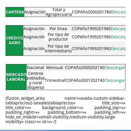
Total y
CARTERA
Asignación
COP
Año
2000
2017
$0
Descarga
Agropecuaria
Asignación
Por línea
COP
Año
1999
2019
$0
Descargar
Por tipo de
Asignación
COP
Año
1999
2019
$0
Descargar
CRÉDITO
productor
AGRO
Por tipo de
Asignación
COP
Año
1999
2019
$0
Descargar
Intermediario
Nacional
Mensual
COP
Año
2000
2021
$0
Descargar
Centros
MERCADO
poblados
LABORAL
Trimestral
COP
Año
2001
2021
$0
Descargar
y rural
disperso
[fusion_widget_area name=»avada-custom-sidebar-
tablaprecios2-larealestablaprecios» title_size=»»
title_color=»» background_color=»» padding_top=»»
padding_right=»» padding_bottom=»» padding_left=»»
hide_on_mobile=»small-visibility,medium-visibility,large-
visibility» class=»» id=»» /]