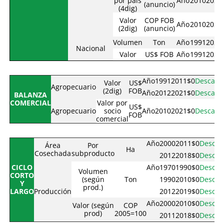
por país
Año
2010
2021
(anuncio)
(4dig)
Valor
COP FOB
Año
2010
2021
(2dig)
(anuncio)
Volumen
Ton
Año
1991
2021
Nacional
Valor
US$ FOB
Año
1991
2021
Año
1991
2011
$0
Descarg
Valor
US$
Agropecuario
(2dig)
FOB
Año
2012
2021
$0
Descarg
BALANZA
COMERCIAL
Valor por
US$
Agropecuario
socio
Año
2010
2021
$0
Descarg
FOB
comercial
Año
2000
2011
$0
Descar
Área
Por
Ha
Cosechada
subproducto
2012
2018
$0
Descar
CICLO
Año
1970
1990
$0
Descar
Volumen
CORTO
(según
Ton
1990
2010
$0
Descar
Y
prod.)
LARGO
Producción
2012
2019
$0
Descar
Año
2000
2010
$0
Descar
Valor (según
COP
prod)
2005=100
2011
2018
$0
Descar