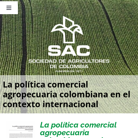
Saltar
al
Toggle
contenido
Navigation
Nosotros
Publicaciones
Sala de Prensa
Eventos
La política comercial
agropecuaria colombiana en el
contexto internacional
La política comercial
agropecuaria