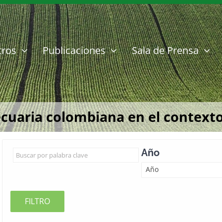
tros
Publicaciones
Sala de Prensa
ecuaria colombiana en el contexto
Año
Año
FILTRO