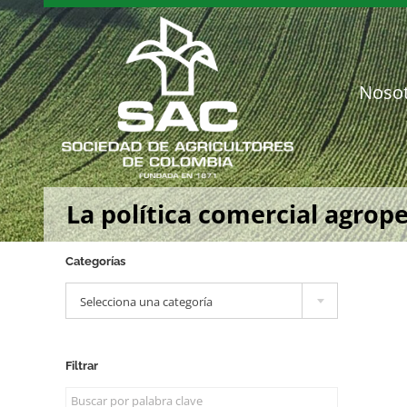
Saltar
al
contenido
Noso
La política comercial agrop
Categorías

Selecciona una categoría
Filtrar