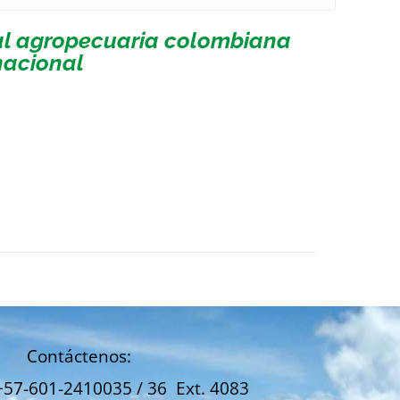
ial agropecuaria colombiana
nacional
Contáctenos:
+57-601-2410035 / 36 Ext. 4083