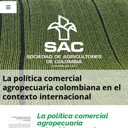
Saltar
al
Toggle
contenido
Navigation
Nosotros
Publicaciones
Sala de Prensa
Eventos
La política comercial
agropecuaria colombiana en el
contexto internacional
La política comercial
agropecuaria