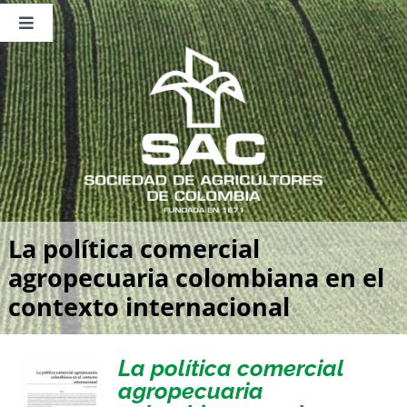
Saltar
al
Toggle
contenido
Navigation
Nosotros
Publicaciones
Sala de Prensa
Eventos
La política comercial
agropecuaria colombiana en el
contexto internacional
La política comercial
agropecuaria