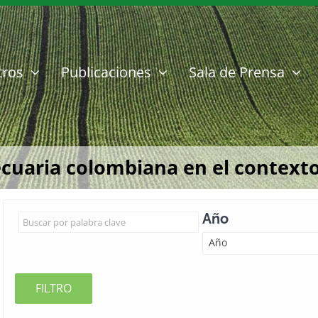
tros
Publicaciones
Sala de Prensa
ecuaria colombiana en el contexto
Año
Año
FILTRO