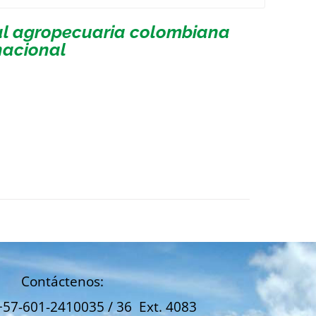
ial agropecuaria colombiana
nacional
Contáctenos:
+57-601-2410035 / 36 Ext. 4083