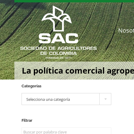
Saltar
al
contenido
Noso
La política comercial agrop
Categorías

Selecciona una categoría
Filtrar