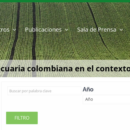
tros
Publicaciones
Sala de Prensa
ecuaria colombiana en el contexto
Año
Año
FILTRO