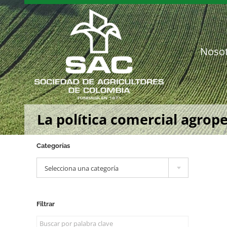
Saltar
al
contenido
Noso
La política comercial agrop
Categorías

Selecciona una categoría
Filtrar