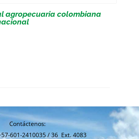
ial agropecuaria colombiana
nacional
Contáctenos:
+57-601-2410035 / 36 Ext. 4083