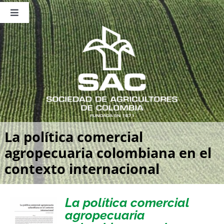
Saltar
al
Toggle
contenido
Navigation
Nosotros
Publicaciones
Sala de Prensa
Eventos
La política comercial
agropecuaria colombiana en el
contexto internacional
La política comercial
agropecuaria