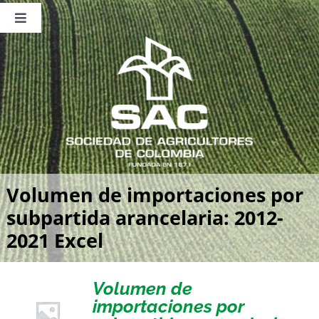
Saltar
al
Toggle
contenido
Navigation
Nosotros
Publicaciones
Sala de Prensa
Eventos
Volumen de importaciones por
subpartida arancelaria: 2012-
2021 Excel
Volumen de
importaciones por