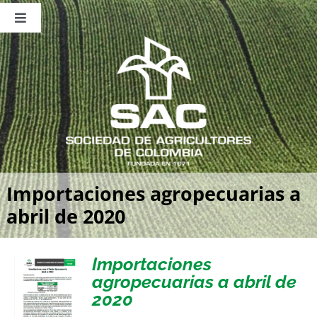
Saltar
al
Toggle
contenido
Navigation
Nosotros
Publicaciones
Sala de Prensa
Eventos
Importaciones agropecuarias a
abril de 2020
Importaciones
agropecuarias a abril de
2020