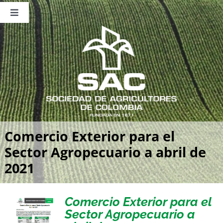
Saltar
al
Toggle
contenido
Navigation
Nosotros
Publicaciones
Sala de Prensa
Eventos
Comercio Exterior para el
Sector Agropecuario a abril de
2021
Comercio Exterior para el
Sector Agropecuario a