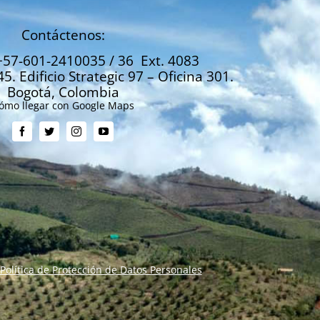
Contáctenos:
+57-601-2410035 / 36 Ext. 4083
45. Edificio Strategic 97 – Oficina 301.
Bogotá, Colombia
ómo llegar con Google Maps
Política de Protección de Datos Personales