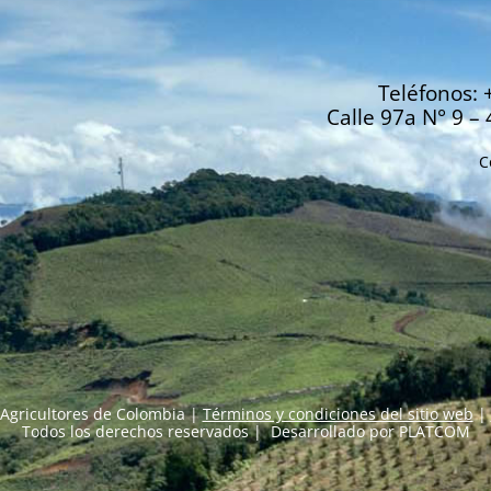
Teléfonos: 
Calle 97a N° 9 – 
C
Agricultores de Colombia |
Términos y condiciones del sitio web
|
Todos los derechos reservados | Desarrollado por
PLATCOM