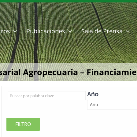
tros
Publicaciones
Sala de Prensa
rial Agropecuaria – Financiamient
Año
Año
FILTRO