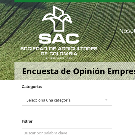
Saltar
al
contenido
Noso
Encuesta de Opinión Empresa
Categorías

Selecciona una categoría
Filtrar