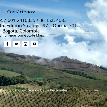
Contáctenos:
+57-601-2410035 / 36 Ext. 4083
45. Edificio Strategic 97 – Oficina 301.
Bogotá, Colombia
ómo llegar con Google Maps
Política de Protección de Datos Personales