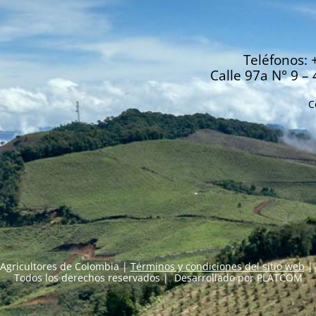
Teléfonos: 
Calle 97a N° 9 – 
C
Agricultores de Colombia |
Términos y condiciones del sitio web
|
Todos los derechos reservados | Desarrollado por
PLATCOM