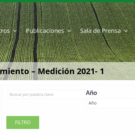
tros
Publicaciones
Sala de Prensa
miento – Medición 2021- 1
Año
Año
FILTRO