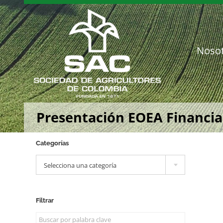
Saltar
al
contenido
Noso
Presentación EOEA Financia
Categorías

Selecciona una categoría
Filtrar