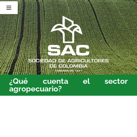
Saltar
al
Toggle
contenido
Navigation
Nosotros
Publicaciones
Sala de Prensa
Eventos
¿Qué cuenta el sector
agropecuario?