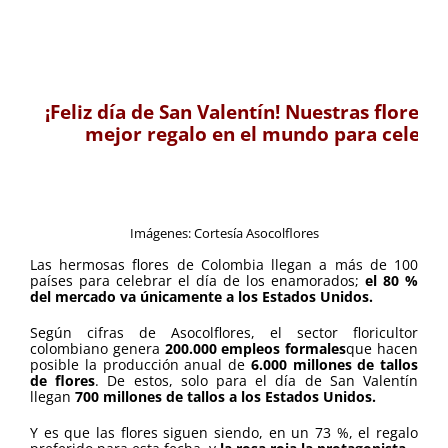
Des
.
¡Feliz día de San Valentín! Nuestras flores 
mejor regalo en el mundo para celebr
.
Imágenes: Cortesía Asocolflores
.
Las hermosas flores de Colombia llegan a más de 100
países para celebrar el día de los enamorados;
el 80 %
del mercado va únicamente a los Estados Unidos.
Según cifras de Asocolflores, el sector floricultor
colombiano genera
200.000 empleos formales
que hacen
posible la producción anual de
6.000 millones de tallos
de flores
. De estos, solo para el día de San Valentín
llegan
700 millones de tallos a los Estados Unidos.
Y es que las flores siguen siendo, en un 73 %, el regalo