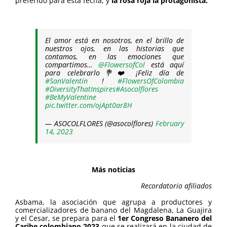
preferido para esta fecha, y
la rosa roja la protagonista.
.
El amor está en nosotros, en el brillo de
nuestros ojos, en las historias que
contamos, en las emociones que
compartimos…
@FlowersofCol
está aquí
para celebrarlo💐❤️ ¡Feliz día de
#SanValentín
!
#FlowersOfColombia
#DiversityThatInspires
#Asocolflores
#BeMyValentine
pic.twitter.com/ojApt0ar8H
— ASOCOLFLORES (@asocolflores)
February
14, 2023
.
Más noticias
.
Recordatorio afiliados
.
Asbama, la asociación que agrupa a productores y
comercializadores de banano del Magdalena, La Guajira
y el Cesar, se prepara para el
1er Congreso Bananero del
Caribe colombiano 2023
que se realizará en la ciudad de