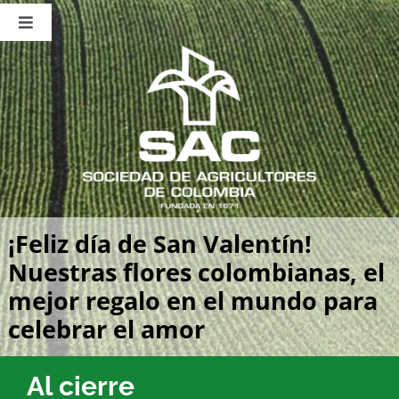
Saltar
al
Toggle
contenido
Navigation
Nosotros
Publicaciones
Sala de Prensa
Eventos
¡Feliz día de San Valentín!
Nuestras flores colombianas, el
mejor regalo en el mundo para
celebrar el amor
Al cierre