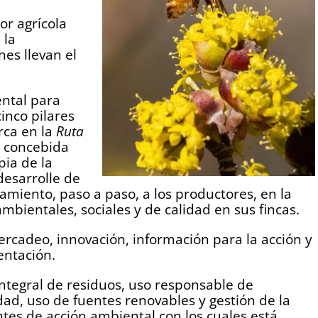
or agrícola
 la
es llevan el
ental para
cinco pilares
rca en la
Ruta
ue concebida
pia de la
desarrolle de
iento, paso a paso, a los productores, en la
bientales, sociales y de calidad en sus fincas.
mercadeo, innovación, información para la acción y
sentación.
integral de residuos, uso responsable de
dad, uso de fuentes renovables y gestión de la
ntes de acción ambiental con los cuales está