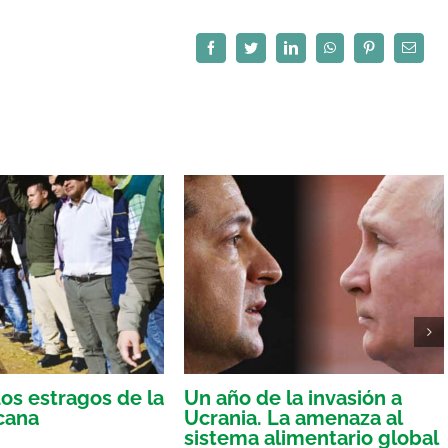
Facebook
Twitter
LinkedIn
WhatsApp
Pinterest
Correo
electró
Los estragos de la
Un año de la invasión a
cana
Ucrania. La amenaza al
sistema alimentario global