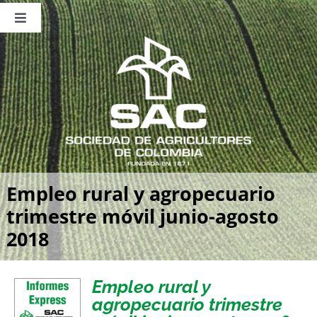
Saltar
al
Toggle
contenido
Navigation
Nosotros
Publicaciones
Sala de Prensa
Eventos
Empleo rural y agropecuario
trimestre móvil junio-agosto
2018
Empleo rural y
agropecuario trimestre