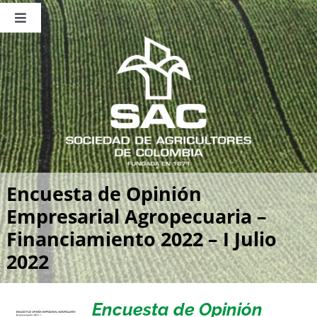
Saltar
al
Toggle
contenido
Navigation
Nosotros
Publicaciones
Sala de Prensa
Eventos
Encuesta de Opinión
Empresarial Agropecuaria –
Financiamiento 2022 – I Julio
2022
Encuesta de Opinión