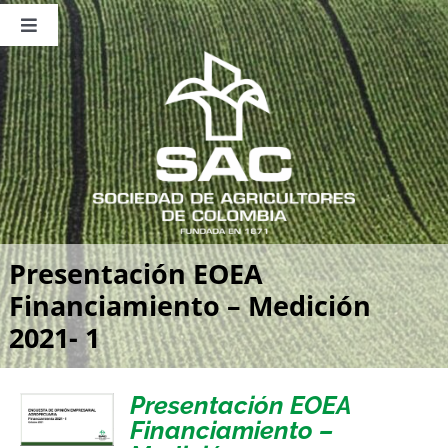
Saltar
al
Toggle
contenido
Navigation
Nosotros
Publicaciones
Sala de Prensa
Eventos
Presentación EOEA
Financiamiento – Medición
2021- 1
Presentación EOEA
Financiamiento –