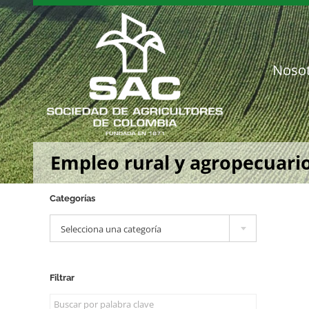
Saltar
al
contenido
Noso
Empleo rural y agropecuario
Categorías

Selecciona una categoría
Filtrar