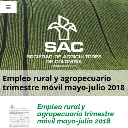
Saltar
al
Toggle
contenido
Navigation
Nosotros
Publicaciones
Sala de Prensa
Eventos
Empleo rural y agropecuario
trimestre móvil mayo-julio 2018
Empleo rural y
agropecuario trimestre
móvil mayo-julio 2018