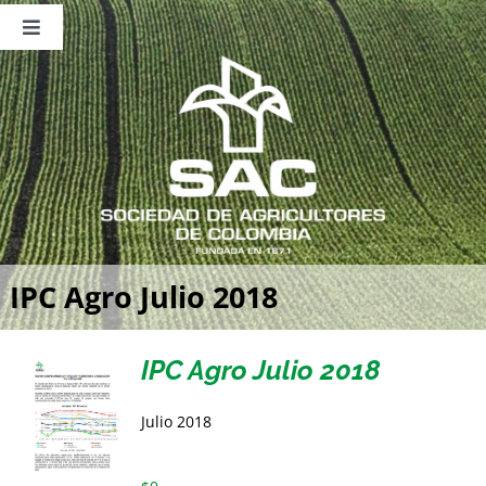
Saltar
al
Toggle
contenido
Navigation
Nosotros
Publicaciones
Sala de Prensa
Eventos
IPC Agro Julio 2018
IPC Agro Julio 2018
Julio 2018