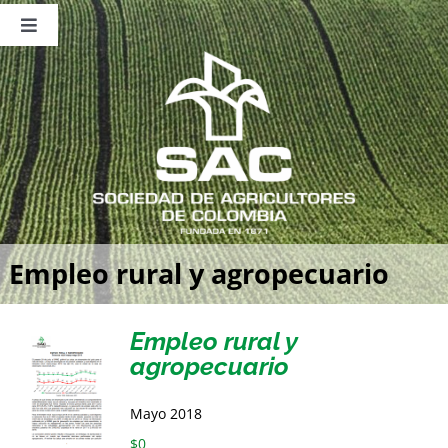
Saltar
al
Toggle
contenido
Navigation
Nosotros
Publicaciones
Sala de Prensa
Eventos
Empleo rural y agropecuario
Empleo rural y
agropecuario
Mayo 2018
$
0