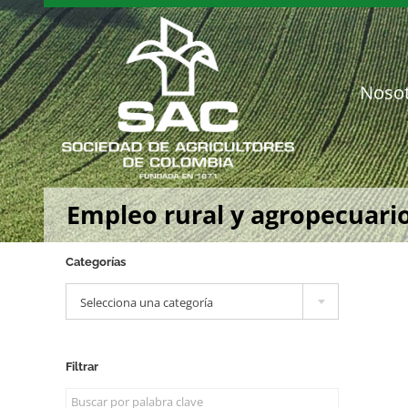
Saltar
al
contenido
Noso
Empleo rural y agropecuari
Categorías

Selecciona una categoría
Filtrar