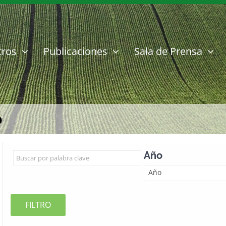
tros
Publicaciones
Sala de Prensa
o
Año
Año
FILTRO