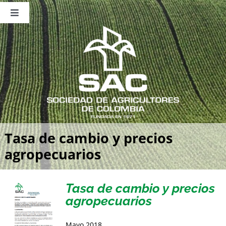
Saltar
al
Toggle
contenido
Navigation
Nosotros
Publicaciones
Sala de Prensa
Eventos
Tasa de cambio y precios
agropecuarios
Tasa de cambio y precios
agropecuarios
Mayo 2018